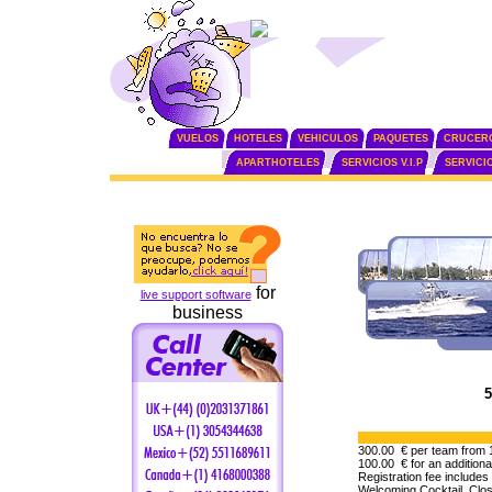
VUELOS
HOTELES
VEHICULOS
PAQUETES
CRUCER
APARTHOTELES
SERVICIOS V.I.P
SERVICI
for
live support software
business
5
300.00 € per team from 1
100.00 € for an additional
Registration fee includes
Welcoming Cocktail, Clo