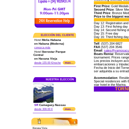
First Prize:
Gold Medals 
Second Prize
: Silver Me
Third Prize
: Bronze Meda
Prize to the biggest w
Day 12: Registration and
Day 13: First fishing day
Day 14: Second fishing 
Day 15: Free day
ELECCIÓN DEL CLIENTE
Day 16: Third fishing da
Hotel
Melia Habana
Telf
: (537) 204 6827
en Habana (Moderna)
FAX
(537) 204 3546
conozca más
Email
:
sales@vamosacu
Hotel
Iberostar Parque
Boats Renta
l: Reservat
Central
tournament. Prices range
en Havana Vieja
Los precios incluyen aví
mas...
desde 155.00 €/noche
embarcaciones y tripula
Fecha de Inicio del Torne
ser adquirida a su entrad
Acommodation
: Reside
NUESTRA ELECCIÓN
Special residences with 
star hotel in the Marina.
TORNE
SR
Camaguey
-
Nassau
mas...
desde 309.00 €
Havana Vieja