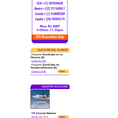
ELECCIÓN DEL CLIENTE
Paquete
EuroCuba en la
Havana (2)
.
conozca más
Paquete
EuroCuba en
Varadero/Havana (4)
.
mas...
conozca más
NUESTRA ELECCIÓN
SR
Cancún
-
Habana
mas...
desde 281.00 €