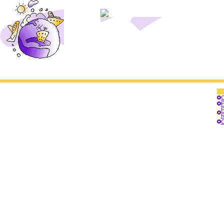
C
F
R
C