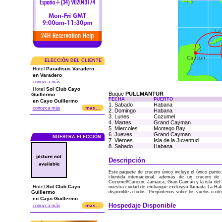
ELECCIÓN DEL CLIENTE
Hotel
Paradisus Varadero
en Varadero
conozca más
Hotel
Sol Club Cayo
Buque
PULLMANTUR
Guillermo
FECHA
PUERTO
en Cayo Guillermo
1. Sabado
Habana
mas...
conozca más
2. Domingo
Habana
3. Lunes
Cozumel
4. Martes
Grand Cayman
5. Miercoles
Montego Bay
6. Jueves
Grand Cayman
NUESTRA ELECCIÓN
7. Viernes
Isla de la Juventud
8. Sabado
Habana
Descripción
Este paquete de crucero único incluye el único punto
clientela internacional, además de un crucero de
Cozumel/Cancun, Jamaica, Gran Caimán y la isla del Pa
Hotel
Sol Club Cayo
nuestra ciudad de embarque exclusiva llamada La Hab
Guillermo
disponible a todos. Pregúntenos sobre los vuelos u ofer
en Cayo Guillermo
Hospedaje Disponible
mas...
conozca más