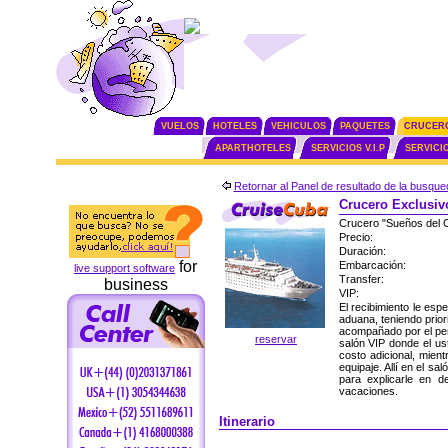
VUELOS
HOTELES
VEHICULOS
PAQUETES
CRUCER
APARTHOTELES
SERVICIOS V.I.P
SERVICI
Retornar al Panel de resultado de la busque
Crucero Exclusiv
Crucero "Sueños del C
Precio:
Duración:
for
Embarcación:
live support software
Transfer:
business
VIP:
El recibimiento le esp
aduana, teniendo prior
acompañado por el per
reservar
salón VIP donde el ust
costo adicional, mient
equipaje. Allí en el s
para explicarle en d
vacaciones.
Itinerario