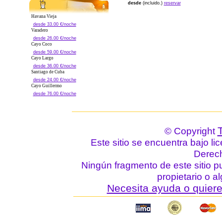
desde
(incluido.)
reservar
Havana Vieja
desde 33.00 €/noche
Varadero
desde 26.00 €/noche
Cayo Coco
desde 59.00 €/noche
Cayo Largo
desde 36.00 €/noche
Santiago de Cuba
desde 24.00 €/noche
Cayo Guillermo
desde 76.00 €/noche
© Copyright
Este sitio se encuentra bajo li
Derec
Ningún fragmento de este sitio p
propietario o a
Necesita ayuda o quiere