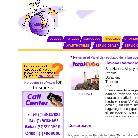
VUELOS
HOTELES
VEHICULOS
PAQUETES
CRUCER
APARTHOTELES
SERVICIOS V.I.P
SERVICI
Retornar al Panel de resultado de la busqu
Havana+Varadero 
Sra. Habana Vieja y el
Precio:
Duración:
for
Transfer:
live support software
VIP:
business
El recibimiento le es
reservar
aduana, teniendo pri
esta acompañado por 
hasta el salón VIP do
desee ( sin costo adi
haga llegar el equipaj
el aeropuerto, para
necesita en sus vaca
Descripción
No, este no es un filme de los años 50, pero despué