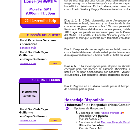
set de una vieja película. Usted podrá permanecer e
traiga consigo su cámara fotográfica y algunos zapat
los edificios históricos. En La Habana, usted será n
como Frank Sinatra y Bugsy Malone entre otros, solía
Días 1, 2, 3
: Cálida bienvenida en el Aeropuerto
Registro en el hotel, descanso y exploración de la c
contactarnos para conocer sobre 100 tours personal
Patrimonio Cultural del Mundo, con sus plazas, fortal
XIX. Haga una parada en su camino para ver la Plaza 
del Medio, El Floridita, el Capitolio Nacional y el M
ELECCIÓN DEL CLIENTE
siguiente el tour que lo llevará bien temprano con dest
Hotel
Paradisus Varadero
en Varadero
conozca más
Día 4
: Después de ser recogido en su hotel, nuestro
Hotel
Sol Club Cayo
costa hasta Matanzas, donde usted podrá detenerse a
dura aproximadamente 2 horas hasta el hotel en Varad
Guillermo
en Cayo Guillermo
mas...
conozca más
Días 4, 5, 6
: La mejor opción para alojarse en Varad
escogido para sus noches de estancia. Bicicletas, e
usted en el lugar seleccionado por nosotros. Varad
excursiones y por supuesto, aguas cristalinas en una
NUESTRA ELECCIÓN
Día 7
: Regreso a La Habana. Puede pasar el tiempo q
de souvenir para regalos.
Hospedaje Disponible
Información de Hospedaje (Hotel/Combin
Opciones de Hospedaje 1:
Hotel
Sol Club Cayo
Guillermo
1.
3 noches in Hotel
Ambos Mundos 4
Ubicación:
Old Havana
en Cayo Guillermo
Plan de Renta:
CP
mas...
conozca más
2.
3 noches in Hotel
Mercure Playa de Oro 4
Ubicación:
Varadero
Plan de Renta:
ALL